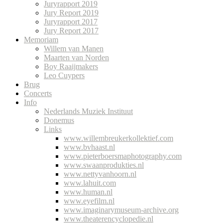
Juryrapport 2019
Jury Report 2019
Juryrapport 2017
Jury Report 2017
Memoriam
Willem van Manen
Maarten van Norden
Boy Raaijmakers
Leo Cuypers
Brug
Concerts
Info
Nederlands Muziek Instituut
Donemus
Links
www.willembreukerkollektief.com
www.bvhaast.nl
www.pieterboersmaphotography.com
www.swaanprodukties.nl
www.nettyvanhoorn.nl
www.lahuit.com
www.human.nl
www.eyefilm.nl
www.imaginarymuseum-archive.org
www.theaterencyclopedie.nl