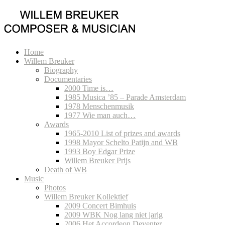
Home
Willem Breuker
Biography
Documentaries
2000 Time is…
1985 Musica ’85 – Parade Amsterdam
1978 Menschenmusik
1977 Wie man auch…
Awards
1965-2010 List of prizes and awards
1998 Mayor Schelto Patijn and WB
1993 Boy Edgar Prize
Willem Breuker Prijs
Death of WB
Music
Photos
Willem Breuker Kollektief
2009 Concert Bimhuis
2009 WBK Nog lang niet jarig
2006 Het Accordeon Deventer