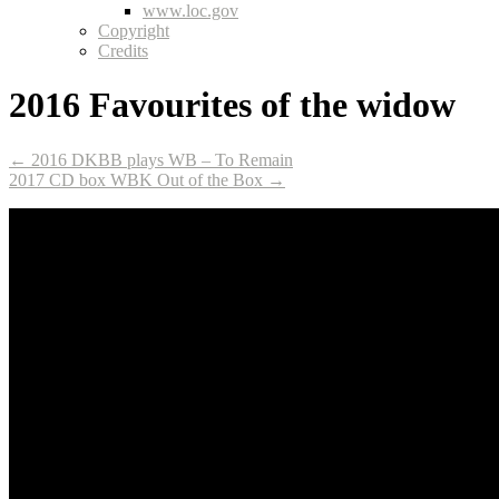
www.loc.gov
Copyright
Credits
2016 Favourites of the widow
← 2016 DKBB plays WB – To Remain
2017 CD box WBK Out of the Box →