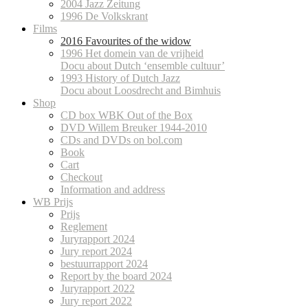
2004 Jazz Zeitung
1996 De Volkskrant
Films
2016 Favourites of the widow
1996 Het domein van de vrijheid
Docu about Dutch ‘ensemble cultuur’
1993 History of Dutch Jazz
Docu about Loosdrecht and Bimhuis
Shop
CD box WBK Out of the Box
DVD Willem Breuker 1944-2010
CDs and DVDs on bol.com
Book
Cart
Checkout
Information and address
WB Prijs
Prijs
Reglement
Juryrapport 2024
Jury report 2024
bestuurrapport 2024
Report by the board 2024
Juryrapport 2022
Jury report 2022