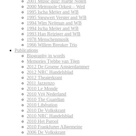
2001 Music quiz: Harde Noten
2000 Metropole Orkest – Weil
1995 Ischa Meijer and WB
1995 Sieuwert Verster and WB
1994 Wim Neijman and WB
1994 Ischa Meijer and WB
1993 Han Reiziger and WB
1978 Menschenmusik
1966 Willem Breuker Trio
Publications
Biography in words
Memories Tjebbe van Tijen
2012 De Groene Amsterdammer
2012 NRC Handelsblad
2012 Theaterkrant
2011 Jazzenzo
2010 Le Monde
2010 Vrij Nederland
2010 The Guardian
2010 Libération
2010 De Volkskrant
2010 NRC Handelsblad
2010 Het Parool
2010 Frankfurter Allgemeine
2006 De Volkskrant