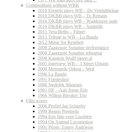
Compositions without WBK
2018 Ereprijs plays WB – De Verdubbelaar
2016 DKBB plays WB – To Remain
2016 DKBB plays WB – Waddenzee suite
2016 DKBB plays WB – Anabelle
2015 Vera Beths – Fidget
2012 Tribute to WB – La Banda
2012 Music for Reinbert
2008 Zaagzusje Sonatine performance
2008 Zaagzusje Sonatine rehearsal
2008 Kapitein Wolff meert af
2005 Interview WB – 3 Street Organs
2000 Metropole Orkest – Weil
1996 La Banda
1991 Friedeslied
1986 Stedelijk Museum
1981 HF – Aah Jonge Eeh
1966 Willem Breuker Trio
Film scores
2006 Profiel Jan Schaefer
1999 Benno Premsela
1994 Een film voor Lucebert
1994 On Animal Locomotion
1991 Photo: Emmy Andriesse