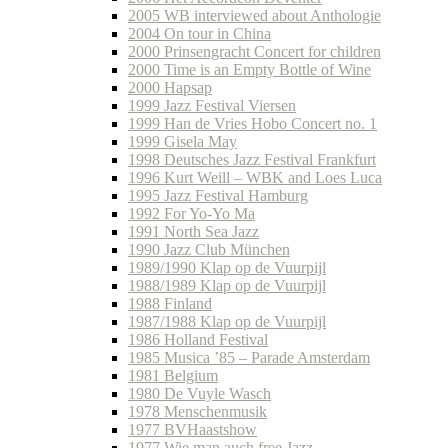
2005 WB interviewed about Anthologie
2004 On tour in China
2000 Prinsengracht Concert for children
2000 Time is an Empty Bottle of Wine
2000 Hapsap
1999 Jazz Festival Viersen
1999 Han de Vries Hobo Concert no. 1
1999 Gisela May
1998 Deutsches Jazz Festival Frankfurt
1996 Kurt Weill – WBK and Loes Luca
1995 Jazz Festival Hamburg
1992 For Yo-Yo Ma
1991 North Sea Jazz
1990 Jazz Club München
1989/1990 Klap op de Vuurpijl
1988/1989 Klap op de Vuurpijl
1988 Finland
1987/1988 Klap op de Vuurpijl
1986 Holland Festival
1985 Musica ’85 – Parade Amsterdam
1981 Belgium
1980 De Vuyle Wasch
1978 Menschenmusik
1977 BVHaastshow
1977 Wie man auch free Jazz…