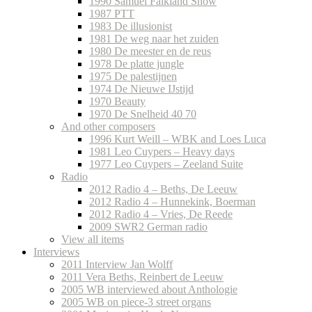
1990 Samuel Falkland Show
1987 PTT
1983 De illusionist
1981 De weg naar het zuiden
1980 De meester en de reus
1978 De platte jungle
1975 De palestijnen
1974 De Nieuwe IJstijd
1970 Beauty
1970 De Snelheid 40 70
And other composers
1996 Kurt Weill – WBK and Loes Luca
1981 Leo Cuypers – Heavy days
1977 Leo Cuypers – Zeeland Suite
Radio
2012 Radio 4 – Beths, De Leeuw
2012 Radio 4 – Hunnekink, Boerman
2012 Radio 4 – Vries, De Reede
2009 SWR2 German radio
View all items
Interviews
2011 Interview Jan Wolff
2011 Vera Beths, Reinbert de Leeuw
2005 WB interviewed about Anthologie
2005 WB on piece-3 street organs