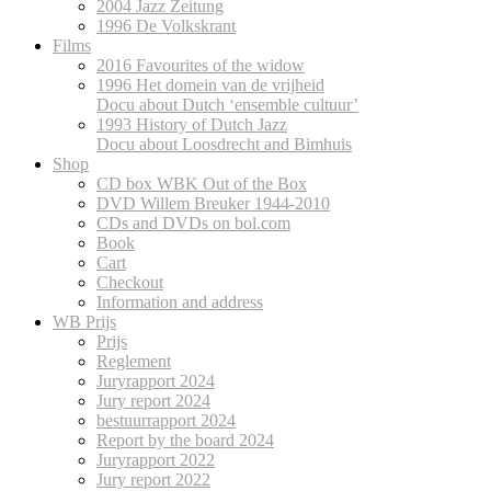
2004 Jazz Zeitung
1996 De Volkskrant
Films
2016 Favourites of the widow
1996 Het domein van de vrijheid
Docu about Dutch ‘ensemble cultuur’
1993 History of Dutch Jazz
Docu about Loosdrecht and Bimhuis
Shop
CD box WBK Out of the Box
DVD Willem Breuker 1944-2010
CDs and DVDs on bol.com
Book
Cart
Checkout
Information and address
WB Prijs
Prijs
Reglement
Juryrapport 2024
Jury report 2024
bestuurrapport 2024
Report by the board 2024
Juryrapport 2022
Jury report 2022