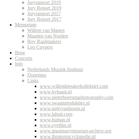
Juryrapport 2019
Jury Report 2019
Juryrapport 2017
Jury Report 2017
Memoriam
Willem van Manen
Maarten van Norden
Boy Raaijmakers
Leo Cuypers
Brug
Concerts
Info
Nederlands Muziek Instituut
Donemus
Links
www.willembreukerkollektief.com
www.bvhaast.nl
www.pieterboersmaphotography.com
www.swaanprodukties.nl
www.nettyvanhoorn.nl
www.lahuit.com
www.human.nl
www.eyefilm.nl
www.imaginarymuseum-archive.org
www.theaterencyclopedie.nl