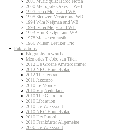
2001 Music quiz: Harde Noten
2000 Metropole Orkest – Weil
1995 Ischa Meijer and WB
1995 Sieuwert Verster and WB
1994 Wim Neijman and WB
1994 Ischa Meijer and WB
1993 Han Reiziger and WB
1978 Menschenmusik
1966 Willem Breuker Trio
Publications
Biography in words
Memories Tjebbe van Tijen
2012 De Groene Amsterdammer
2012 NRC Handelsblad
2012 Theaterkrant
2011 Jazzenzo
2010 Le Monde
2010 Vrij Nederland
2010 The Guardian
2010 Libération
2010 De Volkskrant
2010 NRC Handelsblad
2010 Het Parool
2010 Frankfurter Allgemeine
2006 De Volkskrant