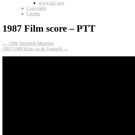
www.loc.gov
Copyright
Credits
1987 Film score – PTT
← 1986 Stedelijk Museum
1987/1988 Klap op de Vuurpijl →