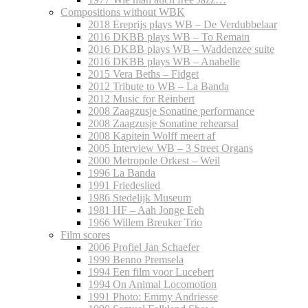
Compositions without WBK
2018 Ereprijs plays WB – De Verdubbelaar
2016 DKBB plays WB – To Remain
2016 DKBB plays WB – Waddenzee suite
2016 DKBB plays WB – Anabelle
2015 Vera Beths – Fidget
2012 Tribute to WB – La Banda
2012 Music for Reinbert
2008 Zaagzusje Sonatine performance
2008 Zaagzusje Sonatine rehearsal
2008 Kapitein Wolff meert af
2005 Interview WB – 3 Street Organs
2000 Metropole Orkest – Weil
1996 La Banda
1991 Friedeslied
1986 Stedelijk Museum
1981 HF – Aah Jonge Eeh
1966 Willem Breuker Trio
Film scores
2006 Profiel Jan Schaefer
1999 Benno Premsela
1994 Een film voor Lucebert
1994 On Animal Locomotion
1991 Photo: Emmy Andriesse