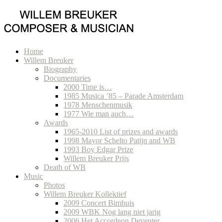
Home
Willem Breuker
Biography
Documentaries
2000 Time is…
1985 Musica ’85 – Parade Amsterdam
1978 Menschenmusik
1977 Wie man auch…
Awards
1965-2010 List of prizes and awards
1998 Mayor Schelto Patijn and WB
1993 Boy Edgar Prize
Willem Breuker Prijs
Death of WB
Music
Photos
Willem Breuker Kollektief
2009 Concert Bimhuis
2009 WBK Nog lang niet jarig
2006 Het Accordeon Deventer