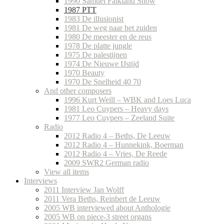
1990 Samuel Falkland Show
1987 PTT
1983 De illusionist
1981 De weg naar het zuiden
1980 De meester en de reus
1978 De platte jungle
1975 De palestijnen
1974 De Nieuwe IJstijd
1970 Beauty
1970 De Snelheid 40 70
And other composers
1996 Kurt Weill – WBK and Loes Luca
1981 Leo Cuypers – Heavy days
1977 Leo Cuypers – Zeeland Suite
Radio
2012 Radio 4 – Beths, De Leeuw
2012 Radio 4 – Hunnekink, Boerman
2012 Radio 4 – Vries, De Reede
2009 SWR2 German radio
View all items
Interviews
2011 Interview Jan Wolff
2011 Vera Beths, Reinbert de Leeuw
2005 WB interviewed about Anthologie
2005 WB on piece-3 street organs