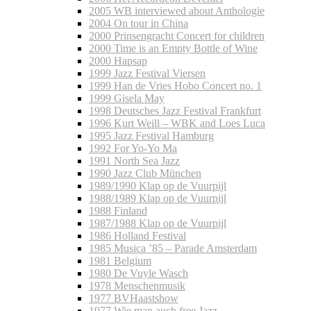
2005 WB interviewed about Anthologie
2004 On tour in China
2000 Prinsengracht Concert for children
2000 Time is an Empty Bottle of Wine
2000 Hapsap
1999 Jazz Festival Viersen
1999 Han de Vries Hobo Concert no. 1
1999 Gisela May
1998 Deutsches Jazz Festival Frankfurt
1996 Kurt Weill – WBK and Loes Luca
1995 Jazz Festival Hamburg
1992 For Yo-Yo Ma
1991 North Sea Jazz
1990 Jazz Club München
1989/1990 Klap op de Vuurpijl
1988/1989 Klap op de Vuurpijl
1988 Finland
1987/1988 Klap op de Vuurpijl
1986 Holland Festival
1985 Musica ’85 – Parade Amsterdam
1981 Belgium
1980 De Vuyle Wasch
1978 Menschenmusik
1977 BVHaastshow
1977 Wie man auch free Jazz…