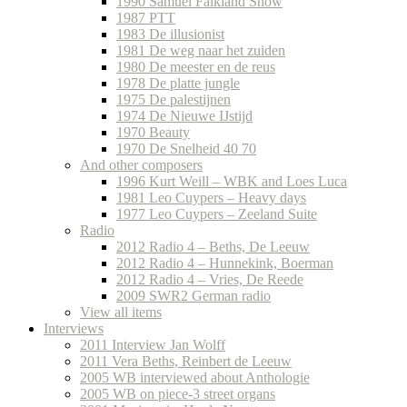
1990 Samuel Falkland Show
1987 PTT
1983 De illusionist
1981 De weg naar het zuiden
1980 De meester en de reus
1978 De platte jungle
1975 De palestijnen
1974 De Nieuwe IJstijd
1970 Beauty
1970 De Snelheid 40 70
And other composers
1996 Kurt Weill – WBK and Loes Luca
1981 Leo Cuypers – Heavy days
1977 Leo Cuypers – Zeeland Suite
Radio
2012 Radio 4 – Beths, De Leeuw
2012 Radio 4 – Hunnekink, Boerman
2012 Radio 4 – Vries, De Reede
2009 SWR2 German radio
View all items
Interviews
2011 Interview Jan Wolff
2011 Vera Beths, Reinbert de Leeuw
2005 WB interviewed about Anthologie
2005 WB on piece-3 street organs