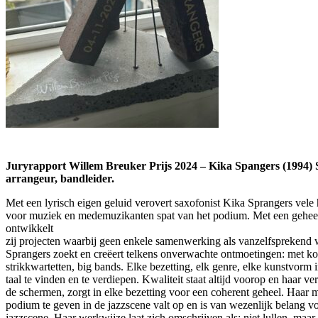
Juryrapport Willem Breuker Prijs 2024 – Kika Spangers (1994) S
arrangeur, bandleider.
Met een lyrisch eigen geluid verovert saxofonist Kika Sprangers vele 
voor muziek en medemuzikanten spat van het podium. Met een gehee
ontwikkelt
zij projecten waarbij geen enkele samenwerking als vanzelfsprekend 
Sprangers zoekt en creëert telkens onverwachte ontmoetingen: met ko
strikkwartetten, big bands. Elke bezetting, elk genre, elke kunstvorm 
taal te vinden en te verdiepen. Kwaliteit staat altijd voorop en haar ve
de schermen, zorgt in elke bezetting voor een coherent geheel. Haar
podium te geven in de jazzscene valt op en is van wezenlijk belang v
jazzscene. Haar werkwijze laat zich omschrijven als: niet lullen, maa