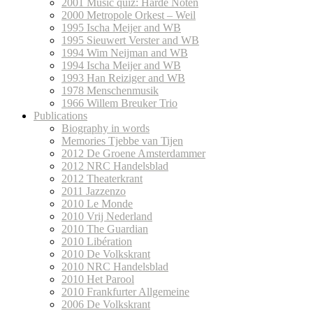
2001 Music quiz: Harde Noten
2000 Metropole Orkest – Weil
1995 Ischa Meijer and WB
1995 Sieuwert Verster and WB
1994 Wim Neijman and WB
1994 Ischa Meijer and WB
1993 Han Reiziger and WB
1978 Menschenmusik
1966 Willem Breuker Trio
Publications
Biography in words
Memories Tjebbe van Tijen
2012 De Groene Amsterdammer
2012 NRC Handelsblad
2012 Theaterkrant
2011 Jazzenzo
2010 Le Monde
2010 Vrij Nederland
2010 The Guardian
2010 Libération
2010 De Volkskrant
2010 NRC Handelsblad
2010 Het Parool
2010 Frankfurter Allgemeine
2006 De Volkskrant