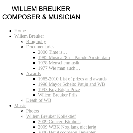
Home
Willem Breuker
Biography
Documentaries
2000 Time is…
1985 Musica ’85 – Parade Amsterdam
1978 Menschenmusik
1977 Wie man auch…
Awards
1965-2010 List of prizes and awards
1998 Mayor Schelto Patijn and WB
1993 Boy Edgar Prize
Willem Breuker Prijs
Death of WB
Music
Photos
Willem Breuker Kollektief
2009 Concert Bimhuis
2009 WBK Nog lang niet jarig
2006 Het Accordeon Deventer