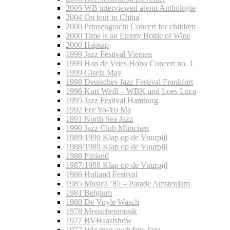
2005 WB interviewed about Anthologie
2004 On tour in China
2000 Prinsengracht Concert for children
2000 Time is an Empty Bottle of Wine
2000 Hapsap
1999 Jazz Festival Viersen
1999 Han de Vries Hobo Concert no. 1
1999 Gisela May
1998 Deutsches Jazz Festival Frankfurt
1996 Kurt Weill – WBK and Loes Luca
1995 Jazz Festival Hamburg
1992 For Yo-Yo Ma
1991 North Sea Jazz
1990 Jazz Club München
1989/1990 Klap op de Vuurpijl
1988/1989 Klap op de Vuurpijl
1988 Finland
1987/1988 Klap op de Vuurpijl
1986 Holland Festival
1985 Musica ’85 – Parade Amsterdam
1981 Belgium
1980 De Vuyle Wasch
1978 Menschenmusik
1977 BVHaastshow
1977 Wie man auch free Jazz…