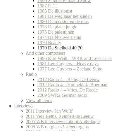
1990 Samuel Falkland Show
1987 PTT
1983 De illusionist
1981 De weg naar het zuiden
1980 De meester en de reus
1978 De platte jungle
1975 De palestijnen
1974 De Nieuwe IJstijd
1970 Beauty
1970 De Snelheid 40 70
And other composers
1996 Kurt Weill – WBK and Loes Luca
1981 Leo Cuypers – Heavy days
1977 Leo Cuypers – Zeeland Suite
Radio
2012 Radio 4 – Beths, De Leeuw
2012 Radio 4 – Hunnekink, Boerman
2012 Radio 4 – Vries, De Reede
2009 SWR2 German radio
View all items
Interviews
2011 Interview Jan Wolff
2011 Vera Beths, Reinbert de Leeuw
2005 WB interviewed about Anthologie
2005 WB on piece-3 street organs