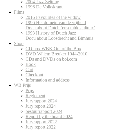
2004 Jazz Zeitung
1996 De Volkskrant
Films
2016 Favourites of the widow
1996 Het domein van de vrijheid
Docu about Dutch ‘ensemble cultuur’
1993 History of Dutch Jazz
Docu about Loosdrecht and Bimhuis
Shop
CD box WBK Out of the Box
DVD Willem Breuker 1944-2010
CDs and DVDs on bol.com
Book
Cart
Checkout
Information and address
WB Prijs
Prijs
Reglement
Juryrapport 2024
Jury report 2024
bestuurrapport 2024
Report by the board 2024
Juryrapport 2022
Jury report 2022