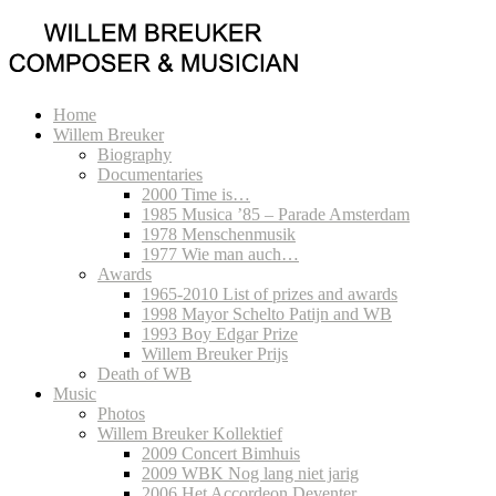
Home
Willem Breuker
Biography
Documentaries
2000 Time is…
1985 Musica ’85 – Parade Amsterdam
1978 Menschenmusik
1977 Wie man auch…
Awards
1965-2010 List of prizes and awards
1998 Mayor Schelto Patijn and WB
1993 Boy Edgar Prize
Willem Breuker Prijs
Death of WB
Music
Photos
Willem Breuker Kollektief
2009 Concert Bimhuis
2009 WBK Nog lang niet jarig
2006 Het Accordeon Deventer