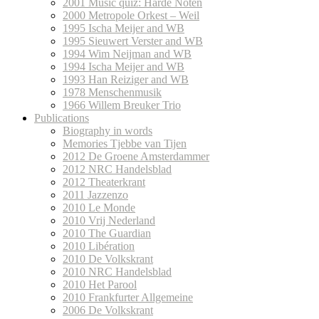
2001 Music quiz: Harde Noten
2000 Metropole Orkest – Weil
1995 Ischa Meijer and WB
1995 Sieuwert Verster and WB
1994 Wim Neijman and WB
1994 Ischa Meijer and WB
1993 Han Reiziger and WB
1978 Menschenmusik
1966 Willem Breuker Trio
Publications
Biography in words
Memories Tjebbe van Tijen
2012 De Groene Amsterdammer
2012 NRC Handelsblad
2012 Theaterkrant
2011 Jazzenzo
2010 Le Monde
2010 Vrij Nederland
2010 The Guardian
2010 Libération
2010 De Volkskrant
2010 NRC Handelsblad
2010 Het Parool
2010 Frankfurter Allgemeine
2006 De Volkskrant