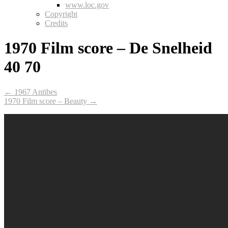
www.loc.gov
Copyright
Credits
1970 Film score – De Snelheid
40 70
← 1967 Antibes
1970 Film score – Beauty →