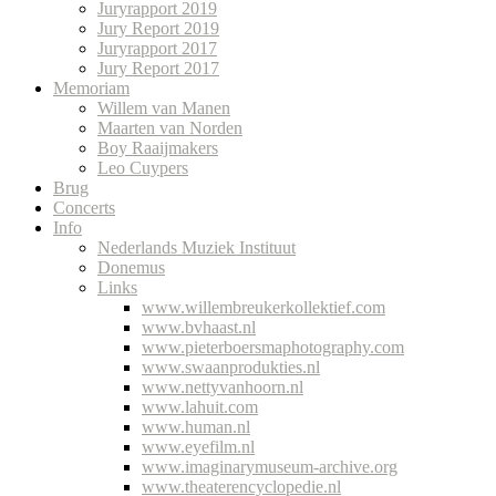
Juryrapport 2019
Jury Report 2019
Juryrapport 2017
Jury Report 2017
Memoriam
Willem van Manen
Maarten van Norden
Boy Raaijmakers
Leo Cuypers
Brug
Concerts
Info
Nederlands Muziek Instituut
Donemus
Links
www.willembreukerkollektief.com
www.bvhaast.nl
www.pieterboersmaphotography.com
www.swaanprodukties.nl
www.nettyvanhoorn.nl
www.lahuit.com
www.human.nl
www.eyefilm.nl
www.imaginarymuseum-archive.org
www.theaterencyclopedie.nl