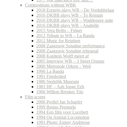
Compositions without WBK
2018 Ereprijs plays WB – De Verdubbelaar
2016 DKBB plays WB – To Remain
2016 DKBB plays WB – Waddenzee suite
2016 DKBB plays WB – Anabelle
2015 Vera Beths – Fidget
2012 Tribute to WB – La Banda
2012 Music for Reinbert
2008 Zaagzusje Sonatine performance
2008 Zaagzusje Sonatine rehearsal
2008 Kapitein Wolff meert af
2005 Interview WB – 3 Street Organs
2000 Metropole Orkest – Weil
1996 La Banda
1991 Friedeslied
1986 Stedelijk Museum
1981 HF – Aah Jonge Eeh
1966 Willem Breuker Trio
Film scores
2006 Profiel Jan Schaefer
1999 Benno Premsela
1994 Een film voor Lucebert
1994 On Animal Locomotion
1991 Photo: Emmy Andriesse