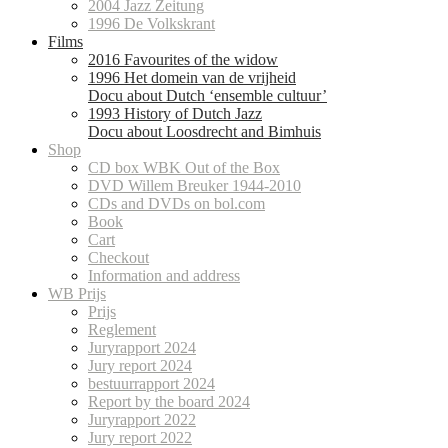
2004 Jazz Zeitung
1996 De Volkskrant
Films
2016 Favourites of the widow
1996 Het domein van de vrijheid
Docu about Dutch ‘ensemble cultuur’
1993 History of Dutch Jazz
Docu about Loosdrecht and Bimhuis
Shop
CD box WBK Out of the Box
DVD Willem Breuker 1944-2010
CDs and DVDs on bol.com
Book
Cart
Checkout
Information and address
WB Prijs
Prijs
Reglement
Juryrapport 2024
Jury report 2024
bestuurrapport 2024
Report by the board 2024
Juryrapport 2022
Jury report 2022