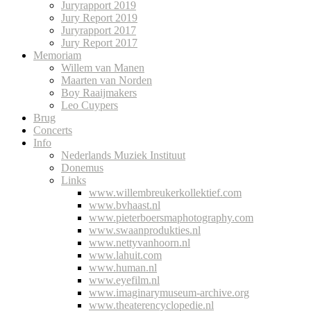
Juryrapport 2019
Jury Report 2019
Juryrapport 2017
Jury Report 2017
Memoriam
Willem van Manen
Maarten van Norden
Boy Raaijmakers
Leo Cuypers
Brug
Concerts
Info
Nederlands Muziek Instituut
Donemus
Links
www.willembreukerkollektief.com
www.bvhaast.nl
www.pieterboersmaphotography.com
www.swaanprodukties.nl
www.nettyvanhoorn.nl
www.lahuit.com
www.human.nl
www.eyefilm.nl
www.imaginarymuseum-archive.org
www.theaterencyclopedie.nl