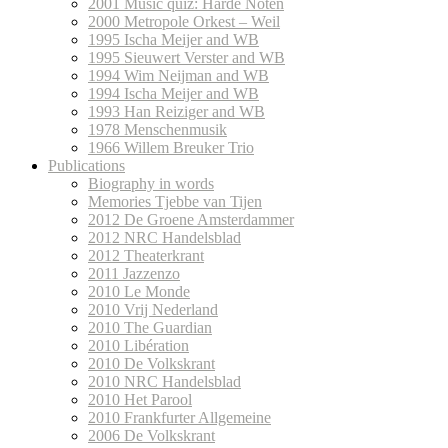
2001 Music quiz: Harde Noten
2000 Metropole Orkest – Weil
1995 Ischa Meijer and WB
1995 Sieuwert Verster and WB
1994 Wim Neijman and WB
1994 Ischa Meijer and WB
1993 Han Reiziger and WB
1978 Menschenmusik
1966 Willem Breuker Trio
Publications
Biography in words
Memories Tjebbe van Tijen
2012 De Groene Amsterdammer
2012 NRC Handelsblad
2012 Theaterkrant
2011 Jazzenzo
2010 Le Monde
2010 Vrij Nederland
2010 The Guardian
2010 Libération
2010 De Volkskrant
2010 NRC Handelsblad
2010 Het Parool
2010 Frankfurter Allgemeine
2006 De Volkskrant