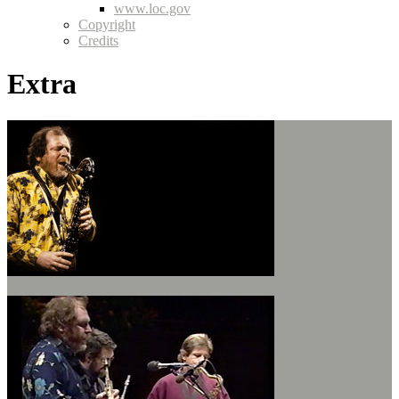
www.loc.gov
Copyright
Credits
Extra
2016 Favourites of
the widow