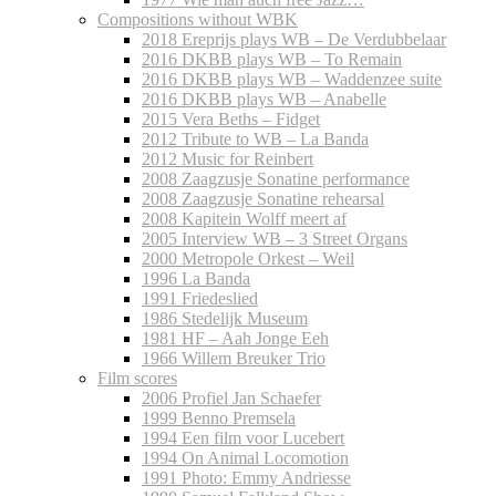
Compositions without WBK
2018 Ereprijs plays WB – De Verdubbelaar
2016 DKBB plays WB – To Remain
2016 DKBB plays WB – Waddenzee suite
2016 DKBB plays WB – Anabelle
2015 Vera Beths – Fidget
2012 Tribute to WB – La Banda
2012 Music for Reinbert
2008 Zaagzusje Sonatine performance
2008 Zaagzusje Sonatine rehearsal
2008 Kapitein Wolff meert af
2005 Interview WB – 3 Street Organs
2000 Metropole Orkest – Weil
1996 La Banda
1991 Friedeslied
1986 Stedelijk Museum
1981 HF – Aah Jonge Eeh
1966 Willem Breuker Trio
Film scores
2006 Profiel Jan Schaefer
1999 Benno Premsela
1994 Een film voor Lucebert
1994 On Animal Locomotion
1991 Photo: Emmy Andriesse