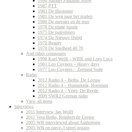
1990 Samuel Falkland Show
1987 PTT
1983 De illusionist
1981 De weg naar het zuiden
1980 De meester en de reus
1978 De platte jungle
1975 De palestijnen
1974 De Nieuwe IJstijd
1970 Beauty
1970 De Snelheid 40 70
And other composers
1996 Kurt Weill – WBK and Loes Luca
1981 Leo Cuypers – Heavy days
1977 Leo Cuypers – Zeeland Suite
Radio
2012 Radio 4 – Beths, De Leeuw
2012 Radio 4 – Hunnekink, Boerman
2012 Radio 4 – Vries, De Reede
2009 SWR2 German radio
View all items
Interviews
2011 Interview Jan Wolff
2011 Vera Beths, Reinbert de Leeuw
2005 WB interviewed about Anthologie
2005 WB on piece-3 street organs