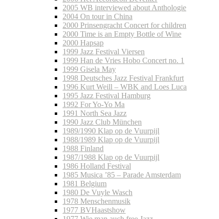
2005 WB interviewed about Anthologie
2004 On tour in China
2000 Prinsengracht Concert for children
2000 Time is an Empty Bottle of Wine
2000 Hapsap
1999 Jazz Festival Viersen
1999 Han de Vries Hobo Concert no. 1
1999 Gisela May
1998 Deutsches Jazz Festival Frankfurt
1996 Kurt Weill – WBK and Loes Luca
1995 Jazz Festival Hamburg
1992 For Yo-Yo Ma
1991 North Sea Jazz
1990 Jazz Club München
1989/1990 Klap op de Vuurpijl
1988/1989 Klap op de Vuurpijl
1988 Finland
1987/1988 Klap op de Vuurpijl
1986 Holland Festival
1985 Musica ’85 – Parade Amsterdam
1981 Belgium
1980 De Vuyle Wasch
1978 Menschenmusik
1977 BVHaastshow
1977 Wie man auch free Jazz…