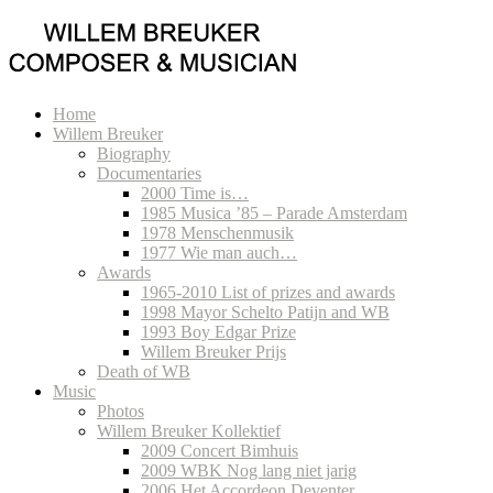
Home
Willem Breuker
Biography
Documentaries
2000 Time is…
1985 Musica ’85 – Parade Amsterdam
1978 Menschenmusik
1977 Wie man auch…
Awards
1965-2010 List of prizes and awards
1998 Mayor Schelto Patijn and WB
1993 Boy Edgar Prize
Willem Breuker Prijs
Death of WB
Music
Photos
Willem Breuker Kollektief
2009 Concert Bimhuis
2009 WBK Nog lang niet jarig
2006 Het Accordeon Deventer