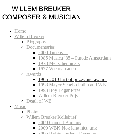
Home
Willem Breuker
Biography
Documentaries
2000 Time is…
1985 Musica ’85 – Parade Amsterdam
1978 Menschenmusik
1977 Wie man auch…
Awards
1965-2010 List of prizes and awards
1998 Mayor Schelto Patijn and WB
1993 Boy Edgar Prize
Willem Breuker Prijs
Death of WB
Music
Photos
Willem Breuker Kollektief
2009 Concert Bimhuis
2009 WBK Nog lang niet jarig
2006 Het Accordeon Deventer