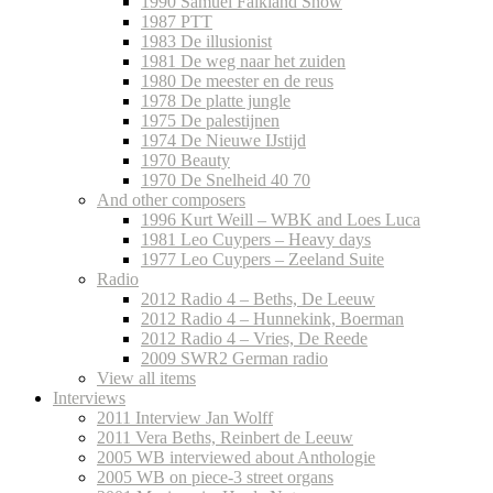
1990 Samuel Falkland Show
1987 PTT
1983 De illusionist
1981 De weg naar het zuiden
1980 De meester en de reus
1978 De platte jungle
1975 De palestijnen
1974 De Nieuwe IJstijd
1970 Beauty
1970 De Snelheid 40 70
And other composers
1996 Kurt Weill – WBK and Loes Luca
1981 Leo Cuypers – Heavy days
1977 Leo Cuypers – Zeeland Suite
Radio
2012 Radio 4 – Beths, De Leeuw
2012 Radio 4 – Hunnekink, Boerman
2012 Radio 4 – Vries, De Reede
2009 SWR2 German radio
View all items
Interviews
2011 Interview Jan Wolff
2011 Vera Beths, Reinbert de Leeuw
2005 WB interviewed about Anthologie
2005 WB on piece-3 street organs