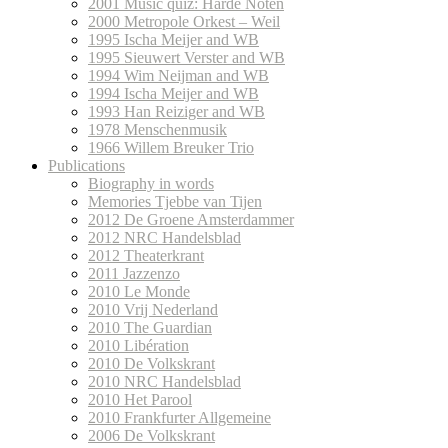
2001 Music quiz: Harde Noten
2000 Metropole Orkest – Weil
1995 Ischa Meijer and WB
1995 Sieuwert Verster and WB
1994 Wim Neijman and WB
1994 Ischa Meijer and WB
1993 Han Reiziger and WB
1978 Menschenmusik
1966 Willem Breuker Trio
Publications
Biography in words
Memories Tjebbe van Tijen
2012 De Groene Amsterdammer
2012 NRC Handelsblad
2012 Theaterkrant
2011 Jazzenzo
2010 Le Monde
2010 Vrij Nederland
2010 The Guardian
2010 Libération
2010 De Volkskrant
2010 NRC Handelsblad
2010 Het Parool
2010 Frankfurter Allgemeine
2006 De Volkskrant