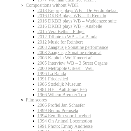
Compositions without WBK
2018 Ereprijs plays WB – De Verdubbelaar
2016 DKBB plays WB – To Remain
2016 DKBB plays WB – Waddenzee suite
2016 DKBB plays WB – Anabelle
2015 Vera Beths – Fidget
2012 Tribute to WB – La Banda
2012 Music for Reinbert
2008 Zaagzusje Sonatine performance
2008 Zaagzusje Sonatine rehearsal
2008 Kapitein Wolff meert af
2005 Interview WB – 3 Street Organs
2000 Metropole Orkest – Weil
1996 La Banda
1991 Friedeslied
1986 Stedelijk Museum
1981 HF – Aah Jonge Eeh
1966 Willem Breuker Trio
Film scores
2006 Profiel Jan Schaefer
1999 Benno Premsela
1994 Een film voor Lucebert
1994 On Animal Locomotion
1991 Photo: Emmy Andriesse