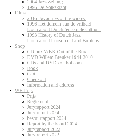
2004 Jazz Zeitung
1996 De Volkskrant
Films
2016 Favourites of the widow
1996 Het domein van de vrijheid
Docu about Dutch ‘ensemble cultuur’
1993 History of Dutch Jazz
Docu about Loosdrecht and Bimhuis
Shop
CD box WBK Out of the Box
DVD Willem Breuker 1944-2010
CDs and DVDs on bol.com
Book
Cart
Checkout
Information and address
WB Prijs
Prijs
Reglement
Juryrapport 2024
Jury report 2024
bestuurrapport 2024
Report by the board 2024
Juryrapport 2022
Jury report 2022