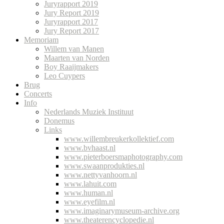
Juryrapport 2019
Jury Report 2019
Juryrapport 2017
Jury Report 2017
Memoriam
Willem van Manen
Maarten van Norden
Boy Raaijmakers
Leo Cuypers
Brug
Concerts
Info
Nederlands Muziek Instituut
Donemus
Links
www.willembreukerkollektief.com
www.bvhaast.nl
www.pieterboersmaphotography.com
www.swaanprodukties.nl
www.nettyvanhoorn.nl
www.lahuit.com
www.human.nl
www.eyefilm.nl
www.imaginarymuseum-archive.org
www.theaterencyclopedie.nl