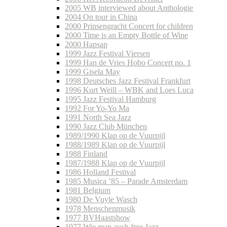
2005 WB interviewed about Anthologie
2004 On tour in China
2000 Prinsengracht Concert for children
2000 Time is an Empty Bottle of Wine
2000 Hapsap
1999 Jazz Festival Viersen
1999 Han de Vries Hobo Concert no. 1
1999 Gisela May
1998 Deutsches Jazz Festival Frankfurt
1996 Kurt Weill – WBK and Loes Luca
1995 Jazz Festival Hamburg
1992 For Yo-Yo Ma
1991 North Sea Jazz
1990 Jazz Club München
1989/1990 Klap op de Vuurpijl
1988/1989 Klap op de Vuurpijl
1988 Finland
1987/1988 Klap op de Vuurpijl
1986 Holland Festival
1985 Musica ’85 – Parade Amsterdam
1981 Belgium
1980 De Vuyle Wasch
1978 Menschenmusik
1977 BVHaastshow
1977 Wie man auch free Jazz…