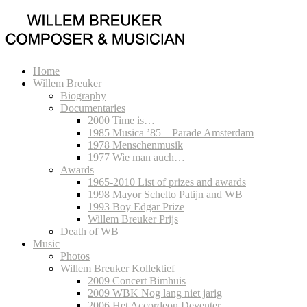
Home
Willem Breuker
Biography
Documentaries
2000 Time is…
1985 Musica ’85 – Parade Amsterdam
1978 Menschenmusik
1977 Wie man auch…
Awards
1965-2010 List of prizes and awards
1998 Mayor Schelto Patijn and WB
1993 Boy Edgar Prize
Willem Breuker Prijs
Death of WB
Music
Photos
Willem Breuker Kollektief
2009 Concert Bimhuis
2009 WBK Nog lang niet jarig
2006 Het Accordeon Deventer