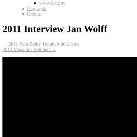
www.loc.gov
Copyright
Credits
2011 Interview Jan Wolff
← 2011 Vera Beths, Reinbert de Leeuw
2012 Music for Reinbert →