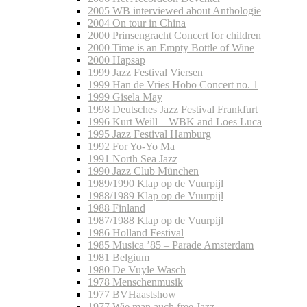
2005 WB interviewed about Anthologie
2004 On tour in China
2000 Prinsengracht Concert for children
2000 Time is an Empty Bottle of Wine
2000 Hapsap
1999 Jazz Festival Viersen
1999 Han de Vries Hobo Concert no. 1
1999 Gisela May
1998 Deutsches Jazz Festival Frankfurt
1996 Kurt Weill – WBK and Loes Luca
1995 Jazz Festival Hamburg
1992 For Yo-Yo Ma
1991 North Sea Jazz
1990 Jazz Club München
1989/1990 Klap op de Vuurpijl
1988/1989 Klap op de Vuurpijl
1988 Finland
1987/1988 Klap op de Vuurpijl
1986 Holland Festival
1985 Musica ’85 – Parade Amsterdam
1981 Belgium
1980 De Vuyle Wasch
1978 Menschenmusik
1977 BVHaastshow
1977 Wie man auch free Jazz…