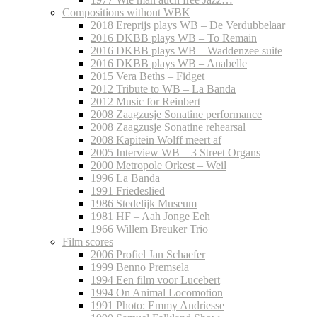
Compositions without WBK
2018 Ereprijs plays WB – De Verdubbelaar
2016 DKBB plays WB – To Remain
2016 DKBB plays WB – Waddenzee suite
2016 DKBB plays WB – Anabelle
2015 Vera Beths – Fidget
2012 Tribute to WB – La Banda
2012 Music for Reinbert
2008 Zaagzusje Sonatine performance
2008 Zaagzusje Sonatine rehearsal
2008 Kapitein Wolff meert af
2005 Interview WB – 3 Street Organs
2000 Metropole Orkest – Weil
1996 La Banda
1991 Friedeslied
1986 Stedelijk Museum
1981 HF – Aah Jonge Eeh
1966 Willem Breuker Trio
Film scores
2006 Profiel Jan Schaefer
1999 Benno Premsela
1994 Een film voor Lucebert
1994 On Animal Locomotion
1991 Photo: Emmy Andriesse