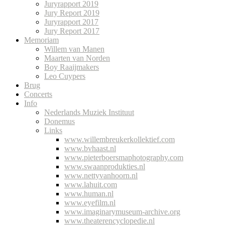
Juryrapport 2019
Jury Report 2019
Juryrapport 2017
Jury Report 2017
Memoriam
Willem van Manen
Maarten van Norden
Boy Raaijmakers
Leo Cuypers
Brug
Concerts
Info
Nederlands Muziek Instituut
Donemus
Links
www.willembreukerkollektief.com
www.bvhaast.nl
www.pieterboersmaphotography.com
www.swaanprodukties.nl
www.nettyvanhoorn.nl
www.lahuit.com
www.human.nl
www.eyefilm.nl
www.imaginarymuseum-archive.org
www.theaterencyclopedie.nl