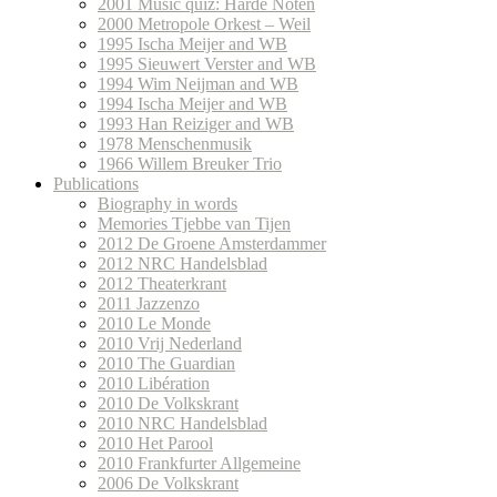
2001 Music quiz: Harde Noten
2000 Metropole Orkest – Weil
1995 Ischa Meijer and WB
1995 Sieuwert Verster and WB
1994 Wim Neijman and WB
1994 Ischa Meijer and WB
1993 Han Reiziger and WB
1978 Menschenmusik
1966 Willem Breuker Trio
Publications
Biography in words
Memories Tjebbe van Tijen
2012 De Groene Amsterdammer
2012 NRC Handelsblad
2012 Theaterkrant
2011 Jazzenzo
2010 Le Monde
2010 Vrij Nederland
2010 The Guardian
2010 Libération
2010 De Volkskrant
2010 NRC Handelsblad
2010 Het Parool
2010 Frankfurter Allgemeine
2006 De Volkskrant