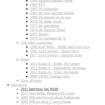
1990 Samuel Falkland Show
1987 PTT
1983 De illusionist
1981 De weg naar het zuiden
1980 De meester en de reus
1978 De platte jungle
1975 De palestijnen
1974 De Nieuwe IJstijd
1970 Beauty
1970 De Snelheid 40 70
And other composers
1996 Kurt Weill – WBK and Loes Luca
1981 Leo Cuypers – Heavy days
1977 Leo Cuypers – Zeeland Suite
Radio
2012 Radio 4 – Beths, De Leeuw
2012 Radio 4 – Hunnekink, Boerman
2012 Radio 4 – Vries, De Reede
2009 SWR2 German radio
View all items
Interviews
2011 Interview Jan Wolff
2011 Vera Beths, Reinbert de Leeuw
2005 WB interviewed about Anthologie
2005 WB on piece-3 street organs