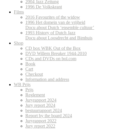
2004 Jazz Zeitung
1996 De Volkskrant
Films
2016 Favourites of the widow
1996 Het domein van de vrijheid
Docu about Dutch ‘ensemble cultuur’
1993 History of Dutch Jazz
Docu about Loosdrecht and Bimhuis
Shop
CD box WBK Out of the Box
DVD Willem Breuker 1944-2010
CDs and DVDs on bol.com
Book
Cart
Checkout
Information and address
WB Prijs
Prijs
Reglement
Juryrapport 2024
Jury report 2024
bestuurrapport 2024
Report by the board 2024
Juryrapport 2022
Jury report 2022