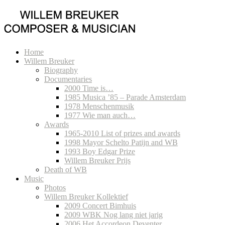
Home
Willem Breuker
Biography
Documentaries
2000 Time is…
1985 Musica ’85 – Parade Amsterdam
1978 Menschenmusik
1977 Wie man auch…
Awards
1965-2010 List of prizes and awards
1998 Mayor Schelto Patijn and WB
1993 Boy Edgar Prize
Willem Breuker Prijs
Death of WB
Music
Photos
Willem Breuker Kollektief
2009 Concert Bimhuis
2009 WBK Nog lang niet jarig
2006 Het Accordeon Deventer