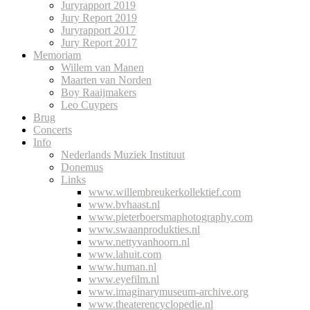
Juryrapport 2019
Jury Report 2019
Juryrapport 2017
Jury Report 2017
Memoriam
Willem van Manen
Maarten van Norden
Boy Raaijmakers
Leo Cuypers
Brug
Concerts
Info
Nederlands Muziek Instituut
Donemus
Links
www.willembreukerkollektief.com
www.bvhaast.nl
www.pieterboersmaphotography.com
www.swaanprodukties.nl
www.nettyvanhoorn.nl
www.lahuit.com
www.human.nl
www.eyefilm.nl
www.imaginarymuseum-archive.org
www.theaterencyclopedie.nl