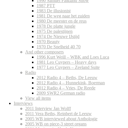
1990 Samuel Falkland Show
1987 PTT
1983 De illusionist
1981 De weg naar het zuiden
1980 De meester en de reus
1978 De platte jungle
1975 De palestijnen
1974 De Nieuwe IJstijd
1970 Beauty
1970 De Snelheid 40 70
And other composers
1996 Kurt Weill – WBK and Loes Luca
1981 Leo Cuypers – Heavy days
1977 Leo Cuypers – Zeeland Suite
Radio
2012 Radio 4 – Beths, De Leeuw
2012 Radio 4 – Hunnekink, Boerman
2012 Radio 4 – Vries, De Reede
2009 SWR2 German radio
View all items
Interviews
2011 Interview Jan Wolff
2011 Vera Beths, Reinbert de Leeuw
2005 WB interviewed about Anthologie
2005 WB on piece-3 street organs