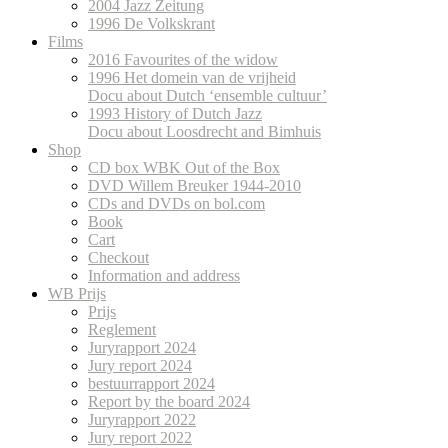
2004 Jazz Zeitung
1996 De Volkskrant
Films
2016 Favourites of the widow
1996 Het domein van de vrijheid
Docu about Dutch ‘ensemble cultuur’
1993 History of Dutch Jazz
Docu about Loosdrecht and Bimhuis
Shop
CD box WBK Out of the Box
DVD Willem Breuker 1944-2010
CDs and DVDs on bol.com
Book
Cart
Checkout
Information and address
WB Prijs
Prijs
Reglement
Juryrapport 2024
Jury report 2024
bestuurrapport 2024
Report by the board 2024
Juryrapport 2022
Jury report 2022