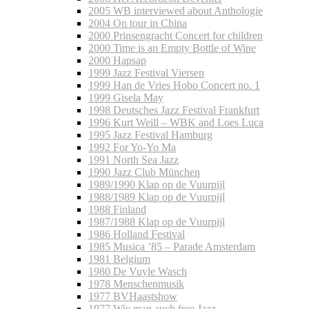
2005 WB interviewed about Anthologie
2004 On tour in China
2000 Prinsengracht Concert for children
2000 Time is an Empty Bottle of Wine
2000 Hapsap
1999 Jazz Festival Viersen
1999 Han de Vries Hobo Concert no. 1
1999 Gisela May
1998 Deutsches Jazz Festival Frankfurt
1996 Kurt Weill – WBK and Loes Luca
1995 Jazz Festival Hamburg
1992 For Yo-Yo Ma
1991 North Sea Jazz
1990 Jazz Club München
1989/1990 Klap op de Vuurpijl
1988/1989 Klap op de Vuurpijl
1988 Finland
1987/1988 Klap op de Vuurpijl
1986 Holland Festival
1985 Musica ’85 – Parade Amsterdam
1981 Belgium
1980 De Vuyle Wasch
1978 Menschenmusik
1977 BVHaastshow
1977 Wie man auch free Jazz…