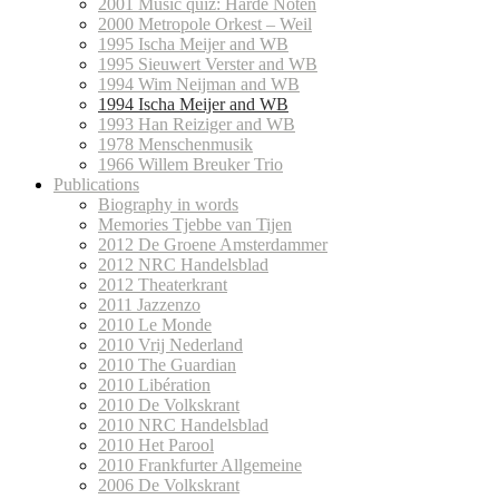
2001 Music quiz: Harde Noten
2000 Metropole Orkest – Weil
1995 Ischa Meijer and WB
1995 Sieuwert Verster and WB
1994 Wim Neijman and WB
1994 Ischa Meijer and WB
1993 Han Reiziger and WB
1978 Menschenmusik
1966 Willem Breuker Trio
Publications
Biography in words
Memories Tjebbe van Tijen
2012 De Groene Amsterdammer
2012 NRC Handelsblad
2012 Theaterkrant
2011 Jazzenzo
2010 Le Monde
2010 Vrij Nederland
2010 The Guardian
2010 Libération
2010 De Volkskrant
2010 NRC Handelsblad
2010 Het Parool
2010 Frankfurter Allgemeine
2006 De Volkskrant