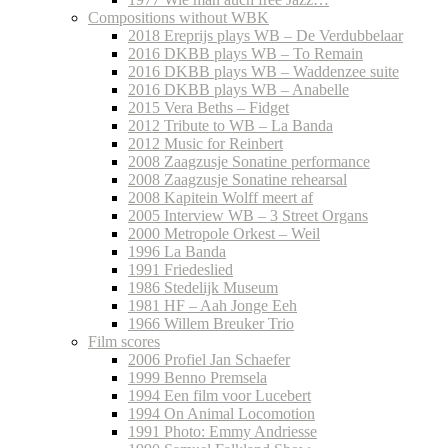
Compositions without WBK
2018 Ereprijs plays WB – De Verdubbelaar
2016 DKBB plays WB – To Remain
2016 DKBB plays WB – Waddenzee suite
2016 DKBB plays WB – Anabelle
2015 Vera Beths – Fidget
2012 Tribute to WB – La Banda
2012 Music for Reinbert
2008 Zaagzusje Sonatine performance
2008 Zaagzusje Sonatine rehearsal
2008 Kapitein Wolff meert af
2005 Interview WB – 3 Street Organs
2000 Metropole Orkest – Weil
1996 La Banda
1991 Friedeslied
1986 Stedelijk Museum
1981 HF – Aah Jonge Eeh
1966 Willem Breuker Trio
Film scores
2006 Profiel Jan Schaefer
1999 Benno Premsela
1994 Een film voor Lucebert
1994 On Animal Locomotion
1991 Photo: Emmy Andriesse