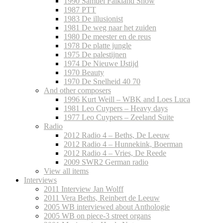
1990 Samuel Falkland Show
1987 PTT
1983 De illusionist
1981 De weg naar het zuiden
1980 De meester en de reus
1978 De platte jungle
1975 De palestijnen
1974 De Nieuwe IJstijd
1970 Beauty
1970 De Snelheid 40 70
And other composers
1996 Kurt Weill – WBK and Loes Luca
1981 Leo Cuypers – Heavy days
1977 Leo Cuypers – Zeeland Suite
Radio
2012 Radio 4 – Beths, De Leeuw
2012 Radio 4 – Hunnekink, Boerman
2012 Radio 4 – Vries, De Reede
2009 SWR2 German radio
View all items
Interviews
2011 Interview Jan Wolff
2011 Vera Beths, Reinbert de Leeuw
2005 WB interviewed about Anthologie
2005 WB on piece-3 street organs