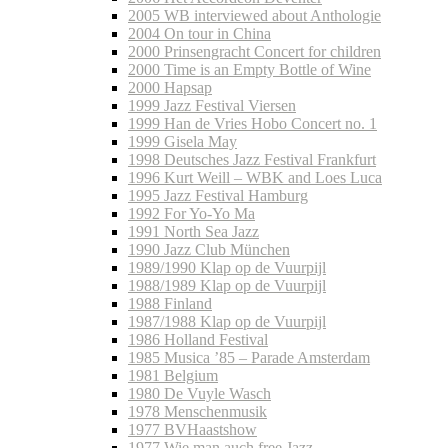
2005 WB interviewed about Anthologie
2004 On tour in China
2000 Prinsengracht Concert for children
2000 Time is an Empty Bottle of Wine
2000 Hapsap
1999 Jazz Festival Viersen
1999 Han de Vries Hobo Concert no. 1
1999 Gisela May
1998 Deutsches Jazz Festival Frankfurt
1996 Kurt Weill – WBK and Loes Luca
1995 Jazz Festival Hamburg
1992 For Yo-Yo Ma
1991 North Sea Jazz
1990 Jazz Club München
1989/1990 Klap op de Vuurpijl
1988/1989 Klap op de Vuurpijl
1988 Finland
1987/1988 Klap op de Vuurpijl
1986 Holland Festival
1985 Musica ’85 – Parade Amsterdam
1981 Belgium
1980 De Vuyle Wasch
1978 Menschenmusik
1977 BVHaastshow
1977 Wie man auch free Jazz…