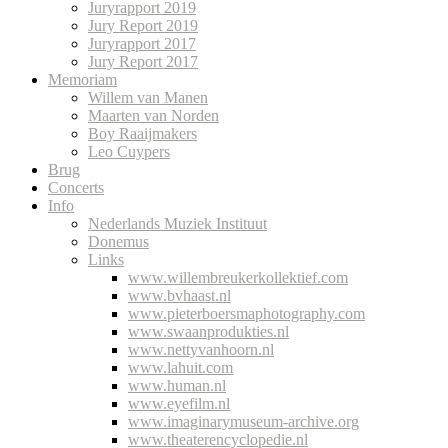
Juryrapport 2019
Jury Report 2019
Juryrapport 2017
Jury Report 2017
Memoriam
Willem van Manen
Maarten van Norden
Boy Raaijmakers
Leo Cuypers
Brug
Concerts
Info
Nederlands Muziek Instituut
Donemus
Links
www.willembreukerkollektief.com
www.bvhaast.nl
www.pieterboersmaphotography.com
www.swaanprodukties.nl
www.nettyvanhoorn.nl
www.lahuit.com
www.human.nl
www.eyefilm.nl
www.imaginarymuseum-archive.org
www.theaterencyclopedie.nl