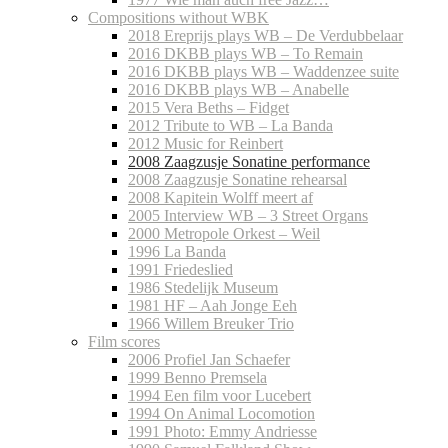
Compositions without WBK
2018 Ereprijs plays WB – De Verdubbelaar
2016 DKBB plays WB – To Remain
2016 DKBB plays WB – Waddenzee suite
2016 DKBB plays WB – Anabelle
2015 Vera Beths – Fidget
2012 Tribute to WB – La Banda
2012 Music for Reinbert
2008 Zaagzusje Sonatine performance
2008 Zaagzusje Sonatine rehearsal
2008 Kapitein Wolff meert af
2005 Interview WB – 3 Street Organs
2000 Metropole Orkest – Weil
1996 La Banda
1991 Friedeslied
1986 Stedelijk Museum
1981 HF – Aah Jonge Eeh
1966 Willem Breuker Trio
Film scores
2006 Profiel Jan Schaefer
1999 Benno Premsela
1994 Een film voor Lucebert
1994 On Animal Locomotion
1991 Photo: Emmy Andriesse