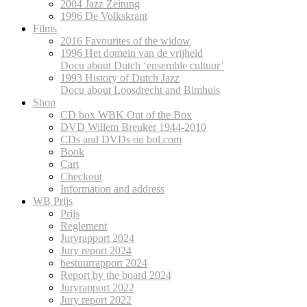
2004 Jazz Zeitung
1996 De Volkskrant
Films
2016 Favourites of the widow
1996 Het domein van de vrijheid
Docu about Dutch ‘ensemble cultuur’
1993 History of Dutch Jazz
Docu about Loosdrecht and Bimhuis
Shop
CD box WBK Out of the Box
DVD Willem Breuker 1944-2010
CDs and DVDs on bol.com
Book
Cart
Checkout
Information and address
WB Prijs
Prijs
Reglement
Juryrapport 2024
Jury report 2024
bestuurrapport 2024
Report by the board 2024
Juryrapport 2022
Jury report 2022