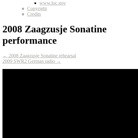
www.loc.gov
Copyright
Credits
2008 Zaagzusje Sonatine
performance
← 2008 Zaagzusje Sonatine rehearsal
2009 SWR2 German radio →