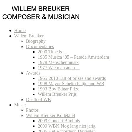
Home
Willem Breuker
Biography
Documentaries
2000 Time is…
1985 Musica ’85 – Parade Amsterdam
1978 Menschenmusik
1977 Wie man auch…
Awards
1965-2010 List of prizes and awards
1998 Mayor Schelto Patijn and WB
1993 Boy Edgar Prize
Willem Breuker Prijs
Death of WB
Music
Photos
Willem Breuker Kollektief
2009 Concert Bimhuis
2009 WBK Nog lang niet jarig
2006 Het Accordeon Deventer