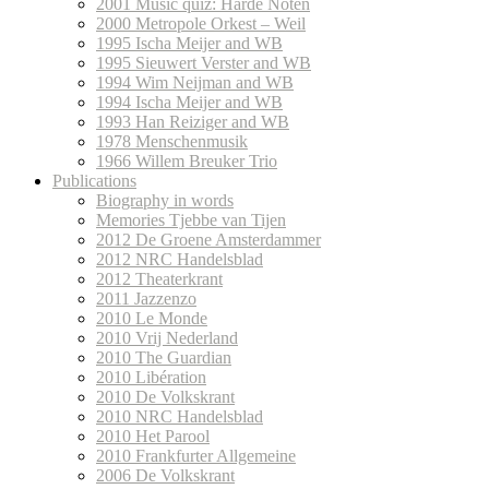
2001 Music quiz: Harde Noten
2000 Metropole Orkest – Weil
1995 Ischa Meijer and WB
1995 Sieuwert Verster and WB
1994 Wim Neijman and WB
1994 Ischa Meijer and WB
1993 Han Reiziger and WB
1978 Menschenmusik
1966 Willem Breuker Trio
Publications
Biography in words
Memories Tjebbe van Tijen
2012 De Groene Amsterdammer
2012 NRC Handelsblad
2012 Theaterkrant
2011 Jazzenzo
2010 Le Monde
2010 Vrij Nederland
2010 The Guardian
2010 Libération
2010 De Volkskrant
2010 NRC Handelsblad
2010 Het Parool
2010 Frankfurter Allgemeine
2006 De Volkskrant