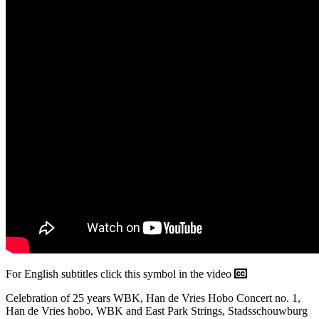
For English subtitles click this symbol in the video
Celebration of 25 years WBK, Han de Vries Hobo Concert no. 1,
Han de Vries hobo, WBK and East Park Strings, Stadsschouwburg