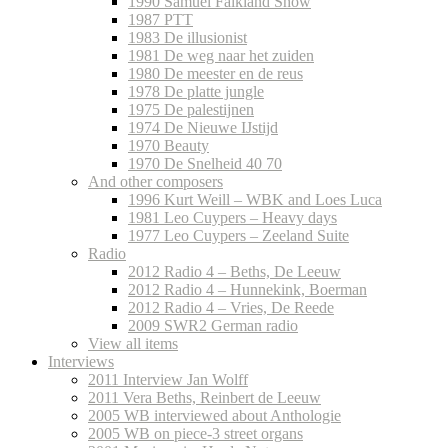
1990 Samuel Falkland Show
1987 PTT
1983 De illusionist
1981 De weg naar het zuiden
1980 De meester en de reus
1978 De platte jungle
1975 De palestijnen
1974 De Nieuwe IJstijd
1970 Beauty
1970 De Snelheid 40 70
And other composers
1996 Kurt Weill – WBK and Loes Luca
1981 Leo Cuypers – Heavy days
1977 Leo Cuypers – Zeeland Suite
Radio
2012 Radio 4 – Beths, De Leeuw
2012 Radio 4 – Hunnekink, Boerman
2012 Radio 4 – Vries, De Reede
2009 SWR2 German radio
View all items
Interviews
2011 Interview Jan Wolff
2011 Vera Beths, Reinbert de Leeuw
2005 WB interviewed about Anthologie
2005 WB on piece-3 street organs