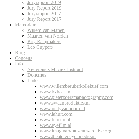
Juryrapport 2019
Jury Report 2019
Juryrapport 2017
Jury Report 2017
Memoriam
Willem van Manen
Maarten van Norden
Boy Raaijmakers
Leo Cuypers
Brug
Concerts
Info
Nederlands Muziek Instituut
Donemus
Links
www.willembreukerkollektief.com
www.bvhaast.nl
www.pieterboersmaphotography.com
www.swaanprodukties.nl
www.nettyvanhoorn.nl
www.lahuit.com
www.human.nl
www.eyefilm.nl
www.imaginarymuseum-archive.org
www.theaterencyclopedie.nl