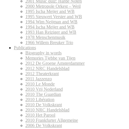
2001 Music quiz: Harde Noten
2000 Metropole Orkest – Weil
1995 Ischa Meijer and WB
1995 Sieuwert Verster and WB
1994 Wim Neijman and WB
1994 Ischa Meijer and WB
1993 Han Reiziger and WB
1978 Menschenmusik
1966 Willem Breuker Trio
Publications
Biography in words
Memories Tjebbe van Tijen
2012 De Groene Amsterdammer
2012 NRC Handelsblad
2012 Theaterkrant
2011 Jazzenzo
2010 Le Monde
2010 Vrij Nederland
2010 The Guardian
2010 Libération
2010 De Volkskrant
2010 NRC Handelsblad
2010 Het Parool
2010 Frankfurter Allgemeine
2006 De Volkskrant