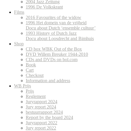
2004 Jazz Zeitung
1996 De Volkskrant
Films
2016 Favourites of the widow
1996 Het domein van de vrijheid
Docu about Dutch ‘ensemble cultuur’
1993 History of Dutch Jazz
Docu about Loosdrecht and Bimhuis
Shop
CD box WBK Out of the Box
DVD Willem Breuker 1944-2010
CDs and DVDs on bol.com
Book
Cart
Checkout
Information and address
WB Prijs
Prijs
Reglement
Juryrapport 2024
Jury report 2024
bestuurrapport 2024
Report by the board 2024
Juryrapport 2022
Jury report 2022