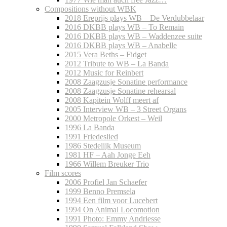
Compositions without WBK
2018 Ereprijs plays WB – De Verdubbelaar
2016 DKBB plays WB – To Remain
2016 DKBB plays WB – Waddenzee suite
2016 DKBB plays WB – Anabelle
2015 Vera Beths – Fidget
2012 Tribute to WB – La Banda
2012 Music for Reinbert
2008 Zaagzusje Sonatine performance
2008 Zaagzusje Sonatine rehearsal
2008 Kapitein Wolff meert af
2005 Interview WB – 3 Street Organs
2000 Metropole Orkest – Weil
1996 La Banda
1991 Friedeslied
1986 Stedelijk Museum
1981 HF – Aah Jonge Eeh
1966 Willem Breuker Trio
Film scores
2006 Profiel Jan Schaefer
1999 Benno Premsela
1994 Een film voor Lucebert
1994 On Animal Locomotion
1991 Photo: Emmy Andriesse