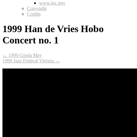
www.loc.gov
Copyright
Credits
1999 Han de Vries Hobo
Concert no. 1
← 1999 Gisela May
1999 Jazz Festival Viersen →