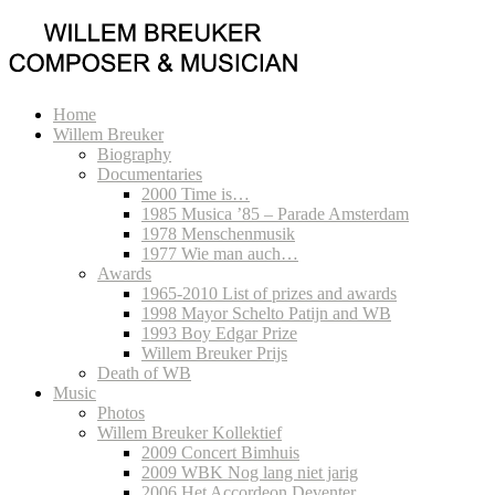
Home
Willem Breuker
Biography
Documentaries
2000 Time is…
1985 Musica ’85 – Parade Amsterdam
1978 Menschenmusik
1977 Wie man auch…
Awards
1965-2010 List of prizes and awards
1998 Mayor Schelto Patijn and WB
1993 Boy Edgar Prize
Willem Breuker Prijs
Death of WB
Music
Photos
Willem Breuker Kollektief
2009 Concert Bimhuis
2009 WBK Nog lang niet jarig
2006 Het Accordeon Deventer