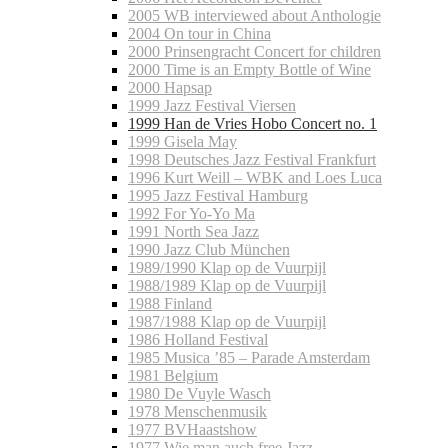
2005 WB interviewed about Anthologie
2004 On tour in China
2000 Prinsengracht Concert for children
2000 Time is an Empty Bottle of Wine
2000 Hapsap
1999 Jazz Festival Viersen
1999 Han de Vries Hobo Concert no. 1
1999 Gisela May
1998 Deutsches Jazz Festival Frankfurt
1996 Kurt Weill – WBK and Loes Luca
1995 Jazz Festival Hamburg
1992 For Yo-Yo Ma
1991 North Sea Jazz
1990 Jazz Club München
1989/1990 Klap op de Vuurpijl
1988/1989 Klap op de Vuurpijl
1988 Finland
1987/1988 Klap op de Vuurpijl
1986 Holland Festival
1985 Musica ’85 – Parade Amsterdam
1981 Belgium
1980 De Vuyle Wasch
1978 Menschenmusik
1977 BVHaastshow
1977 Wie man auch free Jazz…