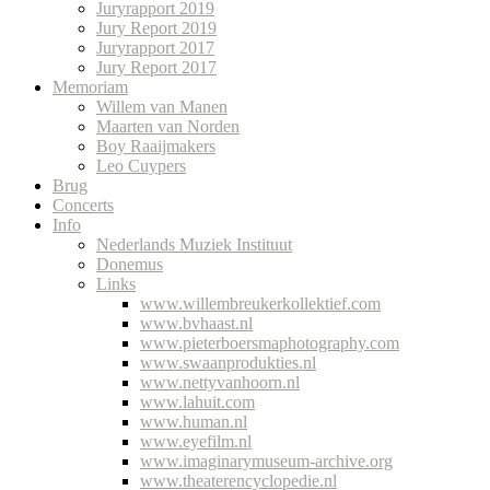
Juryrapport 2019
Jury Report 2019
Juryrapport 2017
Jury Report 2017
Memoriam
Willem van Manen
Maarten van Norden
Boy Raaijmakers
Leo Cuypers
Brug
Concerts
Info
Nederlands Muziek Instituut
Donemus
Links
www.willembreukerkollektief.com
www.bvhaast.nl
www.pieterboersmaphotography.com
www.swaanprodukties.nl
www.nettyvanhoorn.nl
www.lahuit.com
www.human.nl
www.eyefilm.nl
www.imaginarymuseum-archive.org
www.theaterencyclopedie.nl