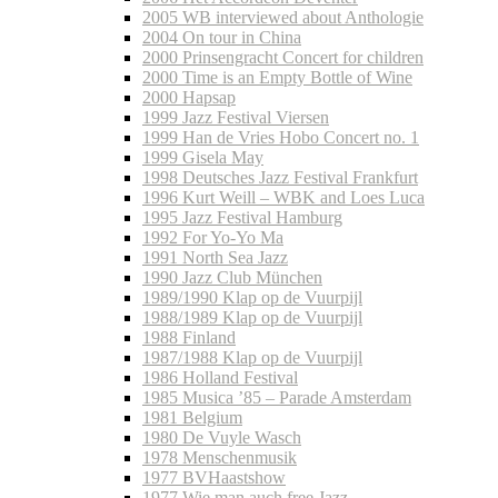
2005 WB interviewed about Anthologie
2004 On tour in China
2000 Prinsengracht Concert for children
2000 Time is an Empty Bottle of Wine
2000 Hapsap
1999 Jazz Festival Viersen
1999 Han de Vries Hobo Concert no. 1
1999 Gisela May
1998 Deutsches Jazz Festival Frankfurt
1996 Kurt Weill – WBK and Loes Luca
1995 Jazz Festival Hamburg
1992 For Yo-Yo Ma
1991 North Sea Jazz
1990 Jazz Club München
1989/1990 Klap op de Vuurpijl
1988/1989 Klap op de Vuurpijl
1988 Finland
1987/1988 Klap op de Vuurpijl
1986 Holland Festival
1985 Musica ’85 – Parade Amsterdam
1981 Belgium
1980 De Vuyle Wasch
1978 Menschenmusik
1977 BVHaastshow
1977 Wie man auch free Jazz…