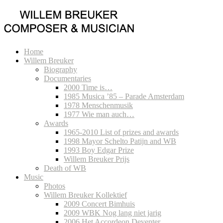
Home
Willem Breuker
Biography
Documentaries
2000 Time is…
1985 Musica ’85 – Parade Amsterdam
1978 Menschenmusik
1977 Wie man auch…
Awards
1965-2010 List of prizes and awards
1998 Mayor Schelto Patijn and WB
1993 Boy Edgar Prize
Willem Breuker Prijs
Death of WB
Music
Photos
Willem Breuker Kollektief
2009 Concert Bimhuis
2009 WBK Nog lang niet jarig
2006 Het Accordeon Deventer