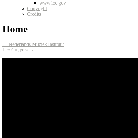
www.loc.gov
Copyright
Credits
Home
← Nederlands Muziek Instituut
Leo Cuypers →