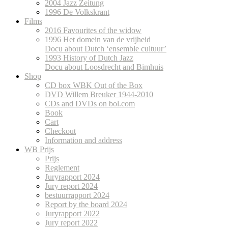
2004 Jazz Zeitung
1996 De Volkskrant
Films
2016 Favourites of the widow
1996 Het domein van de vrijheid
Docu about Dutch ‘ensemble cultuur’
1993 History of Dutch Jazz
Docu about Loosdrecht and Bimhuis
Shop
CD box WBK Out of the Box
DVD Willem Breuker 1944-2010
CDs and DVDs on bol.com
Book
Cart
Checkout
Information and address
WB Prijs
Prijs
Reglement
Juryrapport 2024
Jury report 2024
bestuurrapport 2024
Report by the board 2024
Juryrapport 2022
Jury report 2022