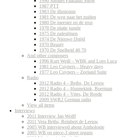
1990 Samuel Falkland Show
1987 PTT
1983 De illusionist
1981 De weg naar het zuiden
1980 De meester en de reus
1978 De platte jungle
1975 De palestijnen
1974 De Nieuwe IJstijd
1970 Beauty
1970 De Snelheid 40 70
And other composers
1996 Kurt Weill – WBK and Loes Luca
1981 Leo Cuypers – Heavy days
1977 Leo Cuypers – Zeeland Suite
Radio
2012 Radio 4 – Beths, De Leeuw
2012 Radio 4 – Hunnekink, Boerman
2012 Radio 4 – Vries, De Reede
2009 SWR2 German radio
View all items
Interviews
2011 Interview Jan Wolff
2011 Vera Beths, Reinbert de Leeuw
2005 WB interviewed about Anthologie
2005 WB on piece-3 street organs