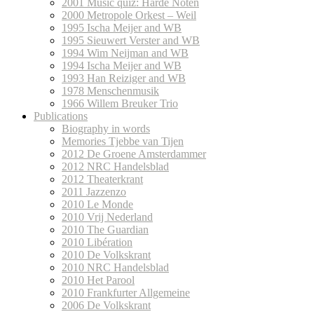
2001 Music quiz: Harde Noten
2000 Metropole Orkest – Weil
1995 Ischa Meijer and WB
1995 Sieuwert Verster and WB
1994 Wim Neijman and WB
1994 Ischa Meijer and WB
1993 Han Reiziger and WB
1978 Menschenmusik
1966 Willem Breuker Trio
Publications
Biography in words
Memories Tjebbe van Tijen
2012 De Groene Amsterdammer
2012 NRC Handelsblad
2012 Theaterkrant
2011 Jazzenzo
2010 Le Monde
2010 Vrij Nederland
2010 The Guardian
2010 Libération
2010 De Volkskrant
2010 NRC Handelsblad
2010 Het Parool
2010 Frankfurter Allgemeine
2006 De Volkskrant