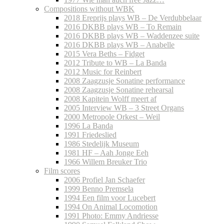
Compositions without WBK
2018 Ereprijs plays WB – De Verdubbelaar
2016 DKBB plays WB – To Remain
2016 DKBB plays WB – Waddenzee suite
2016 DKBB plays WB – Anabelle
2015 Vera Beths – Fidget
2012 Tribute to WB – La Banda
2012 Music for Reinbert
2008 Zaagzusje Sonatine performance
2008 Zaagzusje Sonatine rehearsal
2008 Kapitein Wolff meert af
2005 Interview WB – 3 Street Organs
2000 Metropole Orkest – Weil
1996 La Banda
1991 Friedeslied
1986 Stedelijk Museum
1981 HF – Aah Jonge Eeh
1966 Willem Breuker Trio
Film scores
2006 Profiel Jan Schaefer
1999 Benno Premsela
1994 Een film voor Lucebert
1994 On Animal Locomotion
1991 Photo: Emmy Andriesse