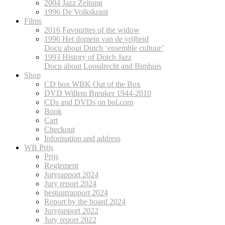
2004 Jazz Zeitung
1996 De Volkskrant
Films
2016 Favourites of the widow
1996 Het domein van de vrijheid
Docu about Dutch ‘ensemble cultuur’
1993 History of Dutch Jazz
Docu about Loosdrecht and Bimhuis
Shop
CD box WBK Out of the Box
DVD Willem Breuker 1944-2010
CDs and DVDs on bol.com
Book
Cart
Checkout
Information and address
WB Prijs
Prijs
Reglement
Juryrapport 2024
Jury report 2024
bestuurrapport 2024
Report by the board 2024
Juryrapport 2022
Jury report 2022