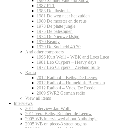
1990 Samuel Falkland Show
1987 PTT
1983 De illusionist
1981 De weg naar het zuiden
1980 De meester en de reus
1978 De platte jungle
1975 De palestijnen
1974 De Nieuwe IJstijd
1970 Beauty
1970 De Snelheid 40 70
And other composers
1996 Kurt Weill – WBK and Loes Luca
1981 Leo Cuypers – Heavy days
1977 Leo Cuypers – Zeeland Suite
Radio
2012 Radio 4 – Beths, De Leeuw
2012 Radio 4 – Hunnekink, Boerman
2012 Radio 4 – Vries, De Reede
2009 SWR2 German radio
View all items
Interviews
2011 Interview Jan Wolff
2011 Vera Beths, Reinbert de Leeuw
2005 WB interviewed about Anthologie
2005 WB on piece-3 street organs